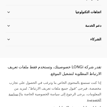
حول لونجي
اتجاهات التكنولوجيا
دعم الخدمة
أخبار لونجي
التخطيط العولمة
الشركاء
فريق الإدارة
مركز التحميل
مكتبة الحالة
خريطة الموقع
استفسار الموزع
خدمة الخط الساخن
اتصل معنا
استعلام الأصالة
تقدر شركة LONGi خصوصيتك، وتستخدم فقط ملفات تعريف
(+86)4008 601012
الارتباط المطلوبة لتشغيل الموقع.
مشكلة شائعة
إذا كنت تستمتع بالمحتوى الخاص بنا وترغب في الحصول على تجارب
مخصصة، فيرجى “قبول جميع ملفات تعريف الارتباط”. لمزيد من
تغذية استرجاعية
المعلومات، يرجى الرجوع إلى سياسة الخصوصية الخاصة بنا].
سياسة
الخصوصية