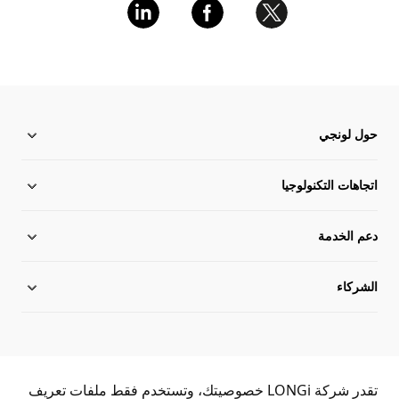
حول لونجي
حول لونجي
اتجاهات التكنولوجيا
دعم الخدمة
أخبار لونجي
التخطيط العولمة
الشركاء
فريق الإدارة
مركز التحميل
مكتبة الحالة
خريطة الموقع
استفسار الموزع
خدمة الخط الساخن
اتصل معنا
استعلام الأصالة
تقدر شركة LONGi خصوصيتك، وتستخدم فقط ملفات تعريف