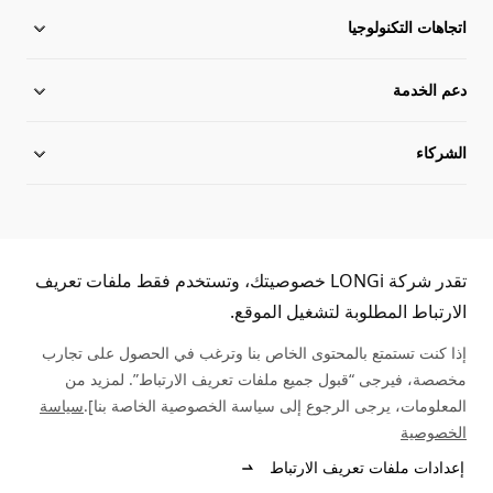
حول لونجي
اتجاهات التكنولوجيا
دعم الخدمة
أخبار لونجي
التخطيط العولمة
الشركاء
فريق الإدارة
مركز التحميل
مكتبة الحالة
خريطة الموقع
استفسار الموزع
خدمة الخط الساخن
اتصل معنا
استعلام الأصالة
تقدر شركة LONGi خصوصيتك، وتستخدم فقط ملفات تعريف
(+86)4008 601012
الارتباط المطلوبة لتشغيل الموقع.
مشكلة شائعة
إذا كنت تستمتع بالمحتوى الخاص بنا وترغب في الحصول على تجارب
مخصصة، فيرجى “قبول جميع ملفات تعريف الارتباط”. لمزيد من
تغذية استرجاعية
المعلومات، يرجى الرجوع إلى سياسة الخصوصية الخاصة بنا].
سياسة
الخصوصية
إعدادات ملفات تعريف الارتباط
© 2025 LONGi