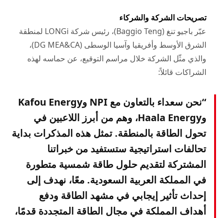
تصريحات الشركة والشركاء
عبّر باجيو تنغ (Baggio Teng)، رئيس شركة LONGi لمنطقة
الشرق الأوسط وأفريقيا وآسيا الوسطى (DG MEA&CA)،
والذي مثّل الشركة خلال مراسم التوقيع، عن حماسه لهذه
الشراكات قائلاً:
“نحن سعداء بالتعاون مع NPI وKafou Energy
وHaala Energy، وهم من أبرز اللاعبين في
تحول الطاقة بالمنطقة. تمثل هذه المذكرات بداية
تحالفات استراتيجية ستستفيد من خبراتنا
المشتركة لتقديم حلول طاقة شمسية متطورة
في المملكة العربية السعودية. معًا، نهدف إلى
إحداث تأثير إيجابي في مشهد الطاقة ودفع
أهداف المملكة في مجال الطاقة المتجددة قدمًا،