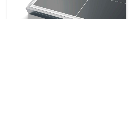
Hi-MO X10 - Scientist - LR7-72HVH 640-670M -
Português
Data de publicação: 2025.7.29