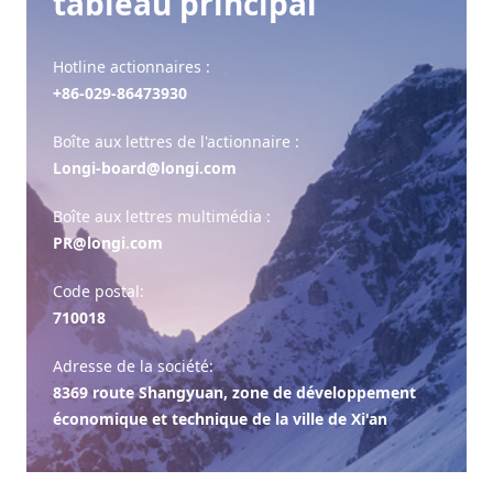
tableau principal
Hotline actionnaires :
+86-029-86473930
Boîte aux lettres de l'actionnaire :
Longi-board@longi.com
Boîte aux lettres multimédia :
PR@longi.com
Code postal:
710018
Adresse de la société:
8369 route Shangyuan, zone de développement
économique et technique de la ville de Xi'an