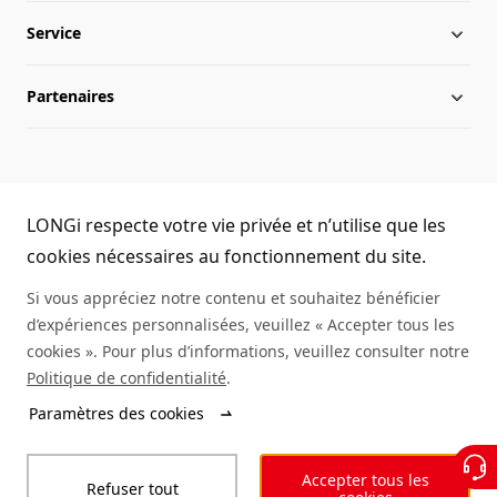
Service
Chronologie
Infos du secteur
Partenaires
Présence internationale
Activités LONGi
Téléchargement
Équipe de direction
Infos
FAQs
Nous contacter
LONGi Hotline
Développement durable
Réalisations
LONGi respecte votre vie privée et n’utilise que les
(+86) 4008 601012
cookies nécessaires au fonctionnement du site.
Environnement de travail
Authenticité des modules
Si vous appréciez notre contenu et souhaitez bénéficier
d’expériences personnalisées, veuillez « Accepter tous les
Plan du site
Demande d'informations sur un service
cookies ». Pour plus d’informations, veuillez consulter notre
Politique de confidentialité
.
Rechercher un distributeur
Paramètres des cookies
© LONGi 2025 – All Rights Reserved
Accepter tous les
Refuser tout
Légal
Vie privée
Intégrité
Code de conduite