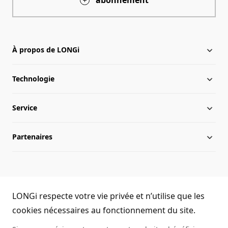
abonnement
À propos de LONGi
Technologie
À propos de LONGi
Service
Chronologie
Infos du secteur
Partenaires
Présence internationale
Activités LONGi
Téléchargement
Équipe de direction
Infos
FAQs
Nous contacter
LONGi Hotline
Développement durable
Réalisations
LONGi respecte votre vie privée et n’utilise que les
(+86) 4008 601012
cookies nécessaires au fonctionnement du site.
Environnement de travail
Authenticité des modules