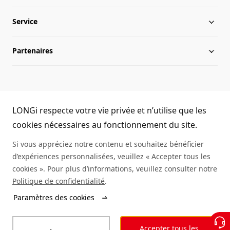
Service
Chronologie
Infos du secteur
Partenaires
Présence internationale
Activités LONGi
Téléchargement
Équipe de direction
Infos
FAQs
Nous contacter
LONGi Hotline
Développement durable
Réalisations
LONGi respecte votre vie privée et n’utilise que les
(+86) 4008 601012
cookies nécessaires au fonctionnement du site.
Environnement de travail
Authenticité des modules
Si vous appréciez notre contenu et souhaitez bénéficier
d’expériences personnalisées, veuillez « Accepter tous les
Plan du site
Demande d'informations sur un service
cookies ». Pour plus d’informations, veuillez consulter notre
Politique de confidentialité
.
Rechercher un distributeur
Paramètres des cookies
© LONGi 2025 – All Rights Reserved
Accepter tous les