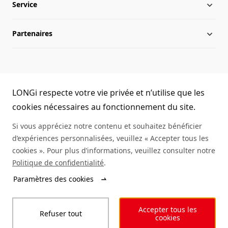
Service
Chronologie
Infos du secteur
Partenaires
Présence internationale
Activités LONGi
Téléchargement
Équipe de direction
Infos
FAQs
Nous contacter
LONGi Hotline
Développement durable
Réalisations
LONGi respecte votre vie privée et n’utilise que les
(+86) 4008 601012
cookies nécessaires au fonctionnement du site.
Environnement de travail
Authenticité des modules
Si vous appréciez notre contenu et souhaitez bénéficier
d’expériences personnalisées, veuillez « Accepter tous les
Plan du site
Demande d'informations sur un service
cookies ». Pour plus d’informations, veuillez consulter notre
Politique de confidentialité
.
Rechercher un distributeur
Paramètres des cookies
© LONGi 2025 – All Rights Reserved
Accepter tous les
Refuser tout
Légal
Vie privée
Intégrité
Code de conduite
cookies