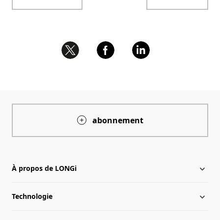
abonnement
À propos de LONGi
Technologie
À propos de LONGi