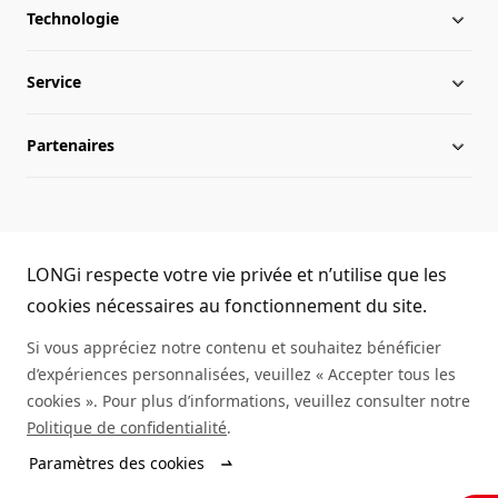
Technologie
À propos de LONGi
Service
Chronologie
Infos du secteur
Partenaires
Présence internationale
Activités LONGi
Téléchargement
Équipe de direction
Infos
FAQs
Nous contacter
LONGi Hotline
Développement durable
Réalisations
LONGi respecte votre vie privée et n’utilise que les
(+86) 4008 601012
cookies nécessaires au fonctionnement du site.
Environnement de travail
Authenticité des modules
Si vous appréciez notre contenu et souhaitez bénéficier
d’expériences personnalisées, veuillez « Accepter tous les
Plan du site
Demande d'informations sur un service
cookies ». Pour plus d’informations, veuillez consulter notre
Politique de confidentialité
.
Rechercher un distributeur
Paramètres des cookies
© LONGi 2025 – All Rights Reserved