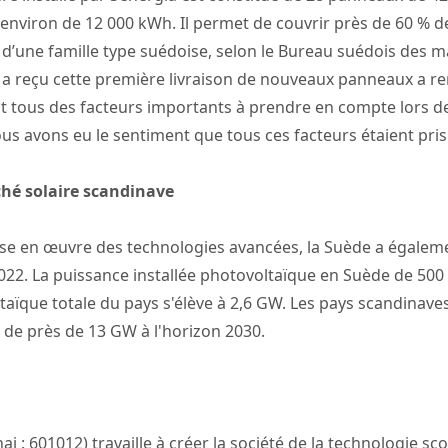
'environ de 12 000 kWh. Il permet de couvrir près de 60 % d
d’une famille type suédoise, selon le Bureau suédois des m
 reçu cette première livraison de nouveaux panneaux a remar
nt tous des facteurs importants à prendre en compte lors de 
 avons eu le sentiment que tous ces facteurs étaient pris
hé solaire scandinave
ise en œuvre des technologies avancées, la Suède a égaleme
 2022. La puissance installée photovoltaïque en Suède de 
ltaïque totale du pays s'élève à 2,6 GW. Les pays scandinav
e de près de 13 GW à l'horizon 2030.
: 601012) travaille à créer la société de la technologie scol