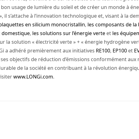
 bon usage de lumière du soleil et de créer un monde à éner
 », il s’attache à l’innovation technologique et, visant à la 
 plaquettes en silicium monocristallin
,
les composants de la 
t
domestique
,
les solutions sur l’énergie verte
et
les équipe
 la solution « électricité verte » + « énergie hydrogène v
Gi a adhéré premièrement aux initiatives
RE100
,
EP100
et
E
iée ses objectifs de réduction d’émissions conformément au
able de la société en contribuant à la révolution énergique
visiter
www.LONGi.com
.