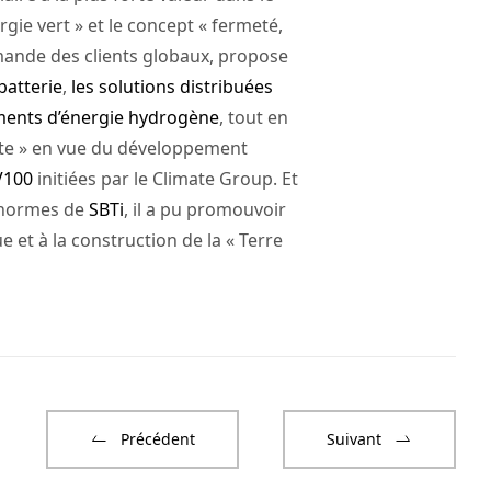
gie vert » et le concept « fermeté,
demande des clients globaux, propose
batterie
,
les solutions distribuées
ments d’énergie hydrogène
, tout en
erte » en vue du développement
V100
initiées par le Climate Group. Et
x normes de
SBTi
, il a pu promouvoir
 et à la construction de la « Terre
Précédent
Suivant