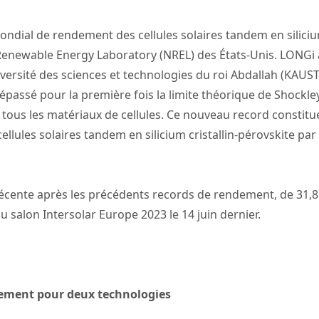
dial de rendement des cellules solaires tandem en silicium c
l Renewable Energy Laboratory (NREL) des États-Unis. LONGi
niversité des sciences et technologies du roi Abdallah (KAUS
assé pour la première fois la limite théorique de Shockley
 tous les matériaux de cellules. Ce nouveau record constitu
ellules solaires tandem en silicium cristallin-pérovskite p
récente après les précédents records de rendement, de 31,
u salon Intersolar Europe 2023 le 14 juin dernier.
dement pour deux technologies