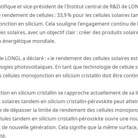
ntifique et vice-président de l'Institut central de R&D de LO
endement de cellules : 33,9 % pour les cellules solaires tan
ojonction en silicium. Cela souligne l'engagement continu d
es solaires, avec un objectif clair : créer des produits sol
ion énergétique mondiale.
 LONGi, a déclaré : « le rendement des cellules solaires est
logies photovoltaïques. En tant que technologie de cellule 
cellules monojonction en silicium cristallin doit être cont
on en silicium cristallin se rapproche actuellement de sa li
olaires tandem en silicium cristallin-pérovskite peut atteindr
de dépasser la limite de rendement des cellules monojonctio
lules tandem en silicium cristallin-pérovskite ouvre une no
de nouvelle génération. Cela signifie que la même surface
ité.