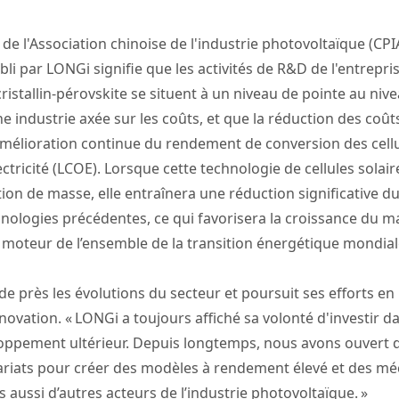
 de l'Association chinoise de l'industrie photovoltaïque (CP
i par LONGi signifie que les activités de R&D de l'entrepr
cristallin-pérovskite se situent à un niveau de pointe au ni
ne industrie axée sur les coûts, et que la réduction des coû
élioration continue du rendement de conversion des cellul
lectricité (LCOE). Lorsque cette technologie de cellules sol
on de masse, elle entraînera une réduction significative du
nologies précédentes, ce qui favorisera la croissance du 
e moteur de l’ensemble de la transition énergétique mondia
de près les évolutions du secteur et poursuit ses efforts en
ovation. « LONGi a toujours affiché sa volonté d'investir d
loppement ultérieur. Depuis longtemps, nous avons ouvert 
ariats pour créer des modèles à rendement élevé et des méc
aussi d’autres acteurs de l’industrie photovoltaïque. »