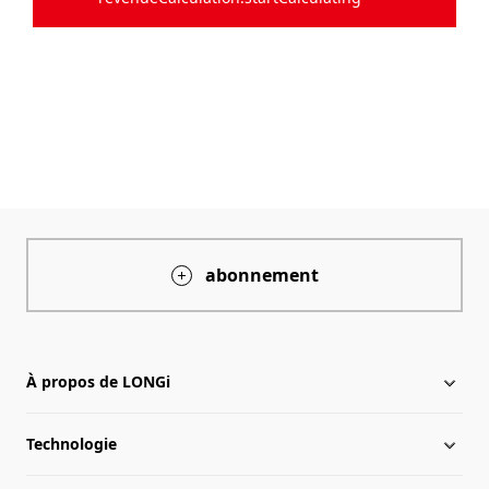
abonnement
À propos de LONGi
Technologie
À propos de LONGi