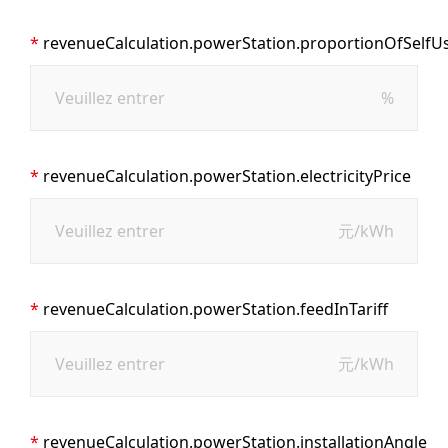
revenueCalculation.powerStation.proportionOfSelfU
%
revenueCalculation.powerStation.electricityPrice
元/kWh
revenueCalculation.powerStation.feedInTariff
元/kWh
revenueCalculation.powerStation.installationAngle