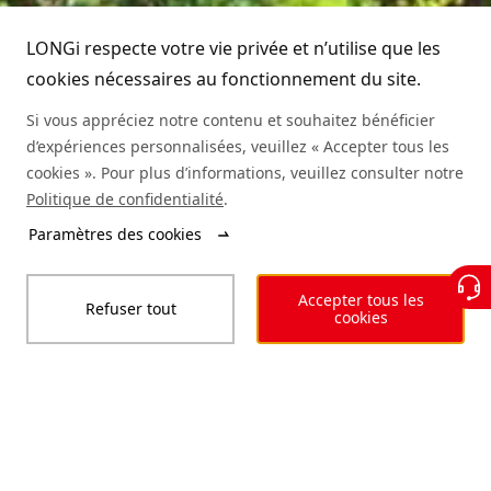
LONGi Hotline
Développement durable
Réalisations
LONGi respecte votre vie privée et n’utilise que les
(+86) 4008 601012
cookies nécessaires au fonctionnement du site.
Environnement de travail
Authenticité des modules
Si vous appréciez notre contenu et souhaitez bénéficier
d’expériences personnalisées, veuillez « Accepter tous les
Plan du site
Demande d'informations sur un service
cookies ». Pour plus d’informations, veuillez consulter notre
Politique de confidentialité
.
Rechercher un distributeur
Paramètres des cookies
© LONGi 2025 – All Rights Reserved
Accepter tous les
Refuser tout
Légal
Vie privée
Intégrité
Code de conduite
cookies
Déclaration d’accessibilité