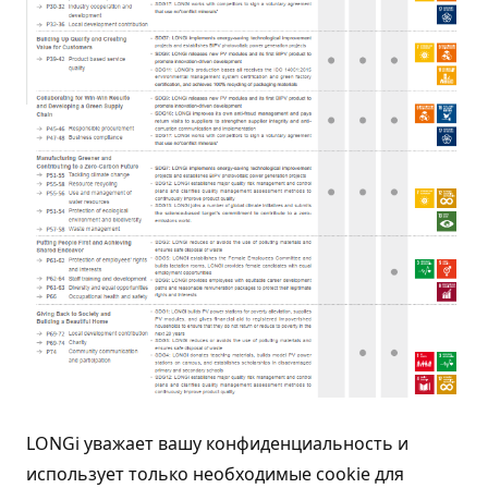
Действия по ЦУР за 2020 год (англ.)
LONGi уважает вашу конфиденциальность и
использует только необходимые cookie для
Для содействия выполнению ЦУР ООН на 2030