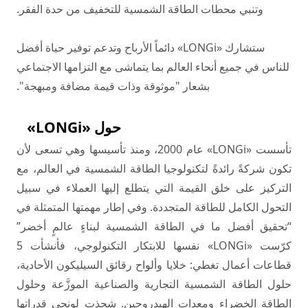
وتنبي محطات الطاقة الشمسية للتخفيف من حدة الفقر.
ستشارك «LONGi» دائماً الأرباح وتدعم توفير حياة أفضل
للناس في جميع أنحاء العالم بما يتماشى مع التزامها الاجتماعي
بشعار "موثوقة وذات قيمة مضافة ومبهجة".
حول «LONGi»
تأسست «LONGi» عام 2000، ومنذ تأسيسها وهي تسعى لأن
تكون شركةً رائدةً لتكنولوجيا الطاقة الشمسية في العالم، مع
التركيز على خلق القيمة التي يتطلع إليها العملاء في سبيل
التحول الكامل للطاقة المتجددة. وفي إطار مهمتها المتمثلة في
“تحقيق أفضل ما في الطاقة الشمسية لبناءٍ عالمٍ أخضر”
كرّست «LONGi» نفسها للابتكار التكنولوجي، فأنشأت 5
قطاعات أعمال تغطي: خلايا وألواح رقائق السيليكون الأحادية،
حلول
الطاقة الشمسية
التجارية والصناعية الموزَّعة وحلول
الطاقة الخضراء ومعدات
الهيدروجين
. شحذت لونجي قدراتها