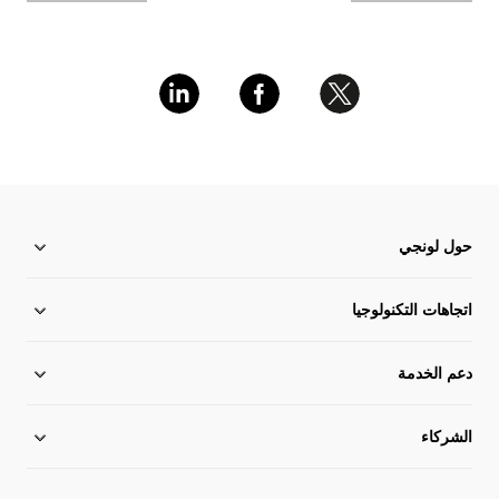
حول لونجي
حول لونجي
اتجاهات التكنولوجيا
دعم الخدمة
أخبار لونجي
التخطيط العولمة
الشركاء
فريق الإدارة
مركز التحميل