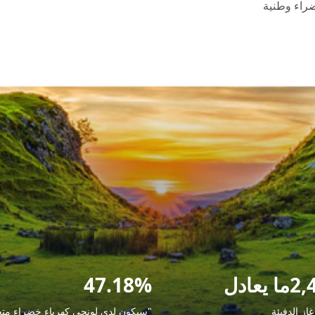
عادل
47.18%
غاز الدفيئة
"سيكون لدى لونجي كهرباء خضراء متج