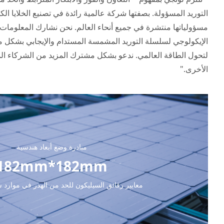
التوريد المسؤولة. بصفتها شركة عالمية رائدة في تصنيع الخلايا الك
مسؤولياتها منتشرة في جميع أنحاء العالم. نحن نشارك المعلومات م
الإيكولوجي لسلسلة التوريد المشمسة المستدام والإيجابي بشكل مطرد
لتحول الطاقة العالمي. ندعو بشكل مشترك المزيد من الشركاء ال
الأخرى."
مبادرة وضع أبعاد هندسية
182mm*182mm
معايير رقائق السيليكون للحد من الهدر في موارد س