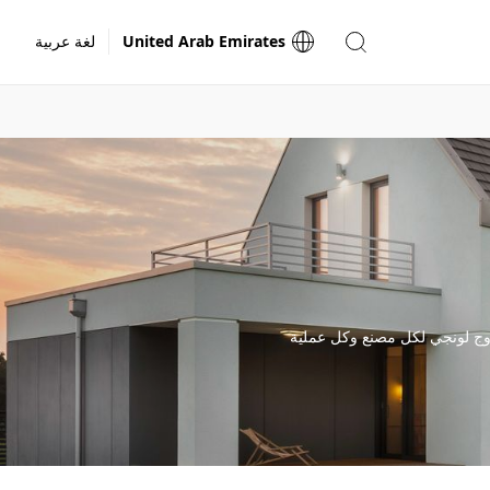
United Arab Emirates
لغة عربية
روج لونجي لكل مصنع وكل عملية