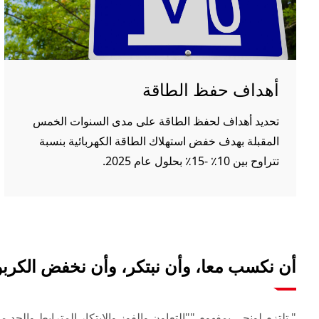
أهداف حفظ الطاقة
تحديد أهداف لحفظ الطاقة على مدى السنوات الخمس
المقبلة بهدف خفض استهلاك الطاقة الكهربائية بنسبة
تتراوح بين 10٪ -15٪ بحلول عام 2025.
أن نكسب معا، وأن نبتكر، وأن نخفض الكرب
" تلتزم لونجي بمفهوم ""التعاون والفوز والابتكار المترابط والحد