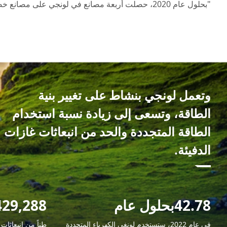
"بحلول عام 2020، حصلت أربعة مصانع في لونجي على مصانع خضراء وطنية
وتعمل لونجي بنشاط على تغيير بنية
الطاقة، وتسعى إلى زيادة نسبة استخدام
الطاقة المتجددة والحد من انبعاثات غازات
الدفيئة.
42.78بحلول عام
2,429,288ما ي
في عام 2022، ستستخدم لونغي الكهرباء المتجددة
طناً من انبعاثات 