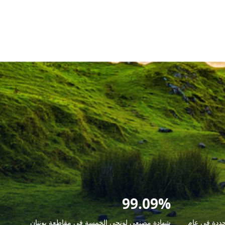
99.09%
ددة في عام
شهادة مصنعي لونجي الخمسة في مقاطعة يوننان