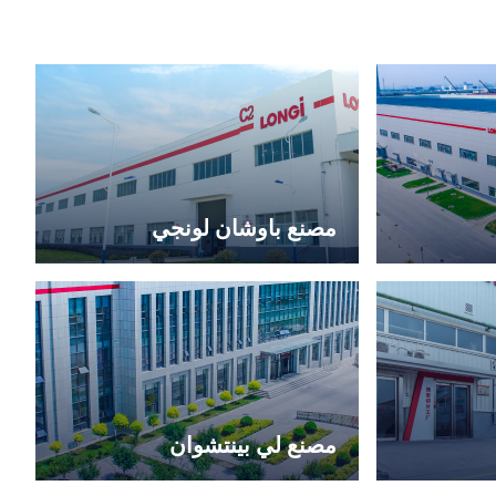
مصنع باوشان لونجي
مصنع لي بينتشوان