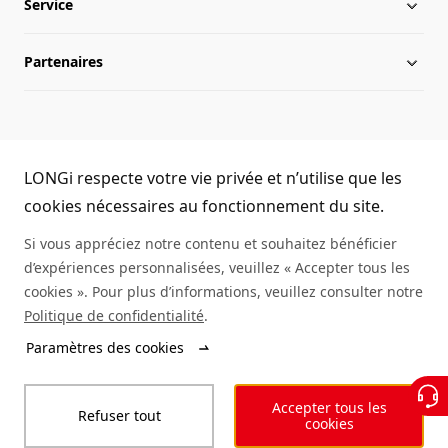
Service
Chronologie
Infos du secteur
Partenaires
Présence internationale
Activités LONGi
Téléchargement
Équipe de direction
Infos
FAQs
Nous contacter
LONGi Hotline
Développement durable
Réalisations
LONGi respecte votre vie privée et n’utilise que les
(+86) 4008 601012
cookies nécessaires au fonctionnement du site.
Environnement de travail
Authenticité des modules
Si vous appréciez notre contenu et souhaitez bénéficier
d’expériences personnalisées, veuillez « Accepter tous les
Plan du site
Demande d'informations sur un service
cookies ». Pour plus d’informations, veuillez consulter notre
Politique de confidentialité
.
Rechercher un distributeur
Paramètres des cookies
© LONGi 2025 – All Rights Reserved
Accepter tous les
Refuser tout
Légal
Vie privée
Intégrité
Code de conduite
cookies