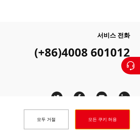
서비스 전화
(+86)4008 601012
모두 거절
모든 쿠키 허용
문
프라이버시 조항
청렴 규정
행위 규칙
접근성 선언문