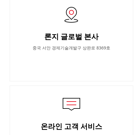
론지 글로벌 본사
중국 서안 경제기술개발구 상완로 8369호
온라인 고객 서비스