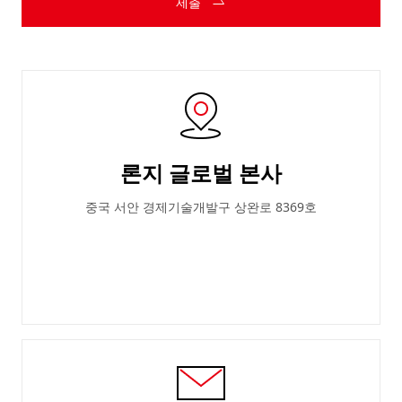
제출
론지 글로벌 본사
중국 서안 경제기술개발구 상완로 8369호