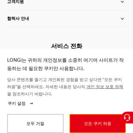
고객지원
투자자 관계
론지 뉴스
협력사 안내
임원 정보
제품자료 다운로드
사이트맵
케이스 스터디
대리점 안내
서비스 전화
정품조회
문의하기
(+86)4008 601012
LONGi는 귀하의 개인정보를 소중히 여기며 사이트가 작
동하는 데 필요한 쿠키만 사용합니다.
FAQ
당사 콘텐츠를 즐기고 개인화된 경험을 받고 싶다면 “모든 쿠키
고객지원
허용”을 선택하세요. 자세한 내용은 당사의
개인 정보 보호 정책
을 참조하시기 바랍니다.
쿠키 설정
© LONGi 2025
모두 거절
모든 쿠키 허용
법률 선언문
프라이버시 조항
청렴 규정
행위 규칙