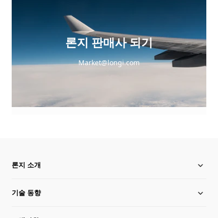
론지 판매사 되기
Market@longi.com
론지 소개
기술 동향
행위 규칙