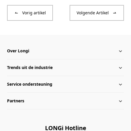
Vorig artikel
Volgende Artikel
Over Longi
Trends uit de industrie
Over Longi
Service ondersteuning
Geglobaliseerde indeling
Nieuws van Longi
Partners
Informatie van beheersniveau
Downloadcentrum
Kaart van de site
Bibliotheek van zaken
Distributeurs
LONGi Hotline