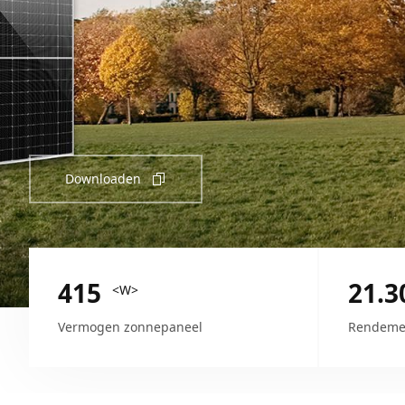
Downloaden
415
21.3
<W>
Vermogen zonnepaneel
Rendeme