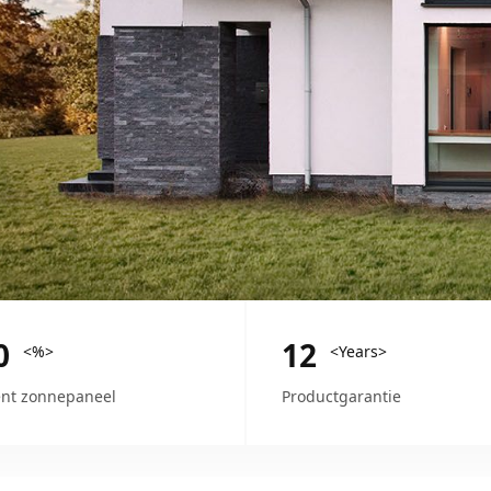
0
12
<%>
<Years>
nt zonnepaneel
Productgarantie