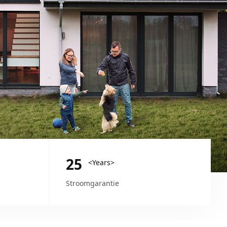
25
<Years>
Stroomgarantie