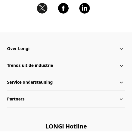
Over Longi
Trends uit de industrie
Over Longi
Service ondersteuning
Geglobaliseerde indeling
Nieuws van Longi
Partners
Informatie van beheersniveau
Downloadcentrum
Kaart van de site
Bibliotheek van zaken
Distributeurs
LONGi Hotline