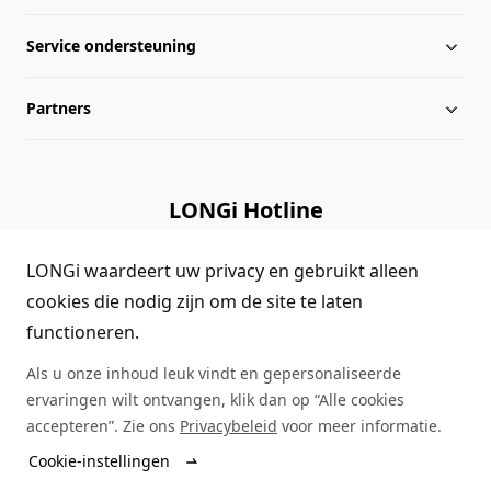
Service ondersteuning
Geglobaliseerde indeling
Nieuws van Longi
Partners
Informatie van beheersniveau
Downloadcentrum
Kaart van de site
Bibliotheek van zaken
Distributeurs
LONGi Hotline
Query naar authenticiteit
Contact ons
(+86)4008 601012
LONGi waardeert uw privacy en gebruikt alleen
Veelgestelde vragen
cookies die nodig zijn om de site te laten
functioneren.
Feedback op vragen
Als u onze inhoud leuk vindt en gepersonaliseerde
ervaringen wilt ontvangen, klik dan op “Alle cookies
accepteren”. Zie ons
Privacybeleid
voor meer informatie.
© 2025 LONGi
Cookie-instellingen