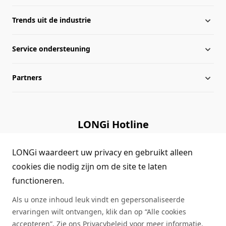
Trends uit de industrie
Over Longi
Service ondersteuning
Geglobaliseerde indeling
Nieuws van Longi
Partners
Informatie van beheersniveau
Downloadcentrum
Kaart van de site
Bibliotheek van zaken
Distributeurs
LONGi Hotline
Query naar authenticiteit
Contact ons
(+86)4008 601012
LONGi waardeert uw privacy en gebruikt alleen
Veelgestelde vragen
cookies die nodig zijn om de site te laten
functioneren.
Feedback op vragen
Als u onze inhoud leuk vindt en gepersonaliseerde
ervaringen wilt ontvangen, klik dan op “Alle cookies
accepteren”. Zie ons
Privacybeleid
voor meer informatie.