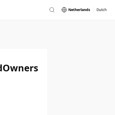
Netherlands
Dutch
ldOwners