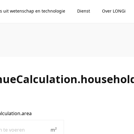
s uit wetenschap en technologie
Dienst
Over LONGi
nueCalculation.househo
lculation.area
m²