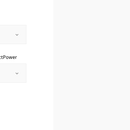
uctPower