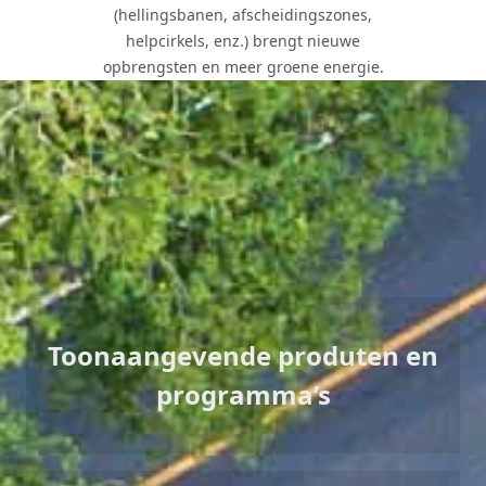
(hellingsbanen, afscheidingszones,
helpcirkels, enz.) brengt nieuwe
opbrengsten en meer groene energie.
Waarde en opbrengsten
Toonaangevende produten en
programma’s