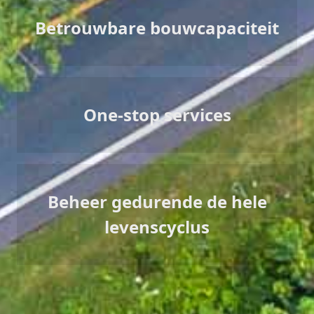
Betrouwbare bouwcapaciteit
One-stop services
Beheer gedurende de hele
levenscyclus