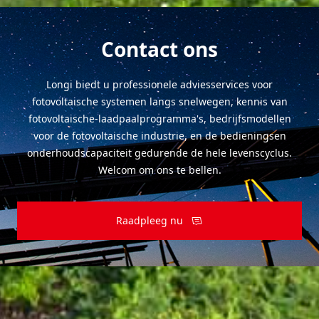
Contact ons
Longi biedt u professionele adviesservices voor
fotovoltaische systemen langs snelwegen, kennis van
fotovoltaische-laadpaalprogramma's, bedrijfsmodellen
voor de fotovoltaische industrie, en de bedieningsen
onderhoudscapaciteit gedurende de hele levenscyclus.
Welcom om ons te bellen.
Raadpleeg nu