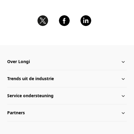
Over Longi
Trends uit de industrie
Over Longi
Service ondersteuning
Geglobaliseerde indeling
Nieuws van Longi
Partners
Informatie van beheersniveau
Downloadcentrum
Kaart van de site
Bibliotheek van zaken
Distributeurs