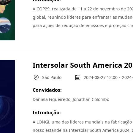
A COP29, realizada de 11 a 22 de novembro de 2024
global, reunindo líderes para enfrentar as mudanç
para ações de redução de emissões e proteção c
busca pelo alinhamento dos planos climáticos da
limitar o aquecimento global a 1,5°C. A COP29 adota como princípios a neutralidade de carbono, práticas
sustentáveis, inclusão, transparência, colaboraç
reduzir emissões de gases de efeito estufa por me
Intersolar South America 2
energética e compensações de carbono.
São Paulo
2024-08-27 12:00
-
2024-
Convidados:
Daniela Figueiredo, Jonathan Colombo
Introdução:
A LONGi, uma das líderes mundiais na fabricação d
nosso estande na Intersolar South America 2024, 