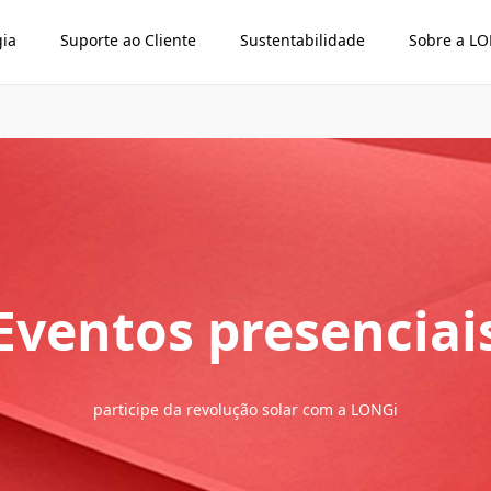
gia
Suporte ao Cliente
Sustentabilidade
Sobre a L
Eventos presenciai
participe da revolução solar com a LONGi