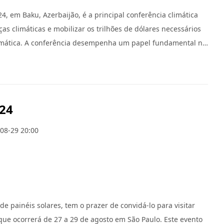
, em Baku, Azerbaijão, é a principal conferência climática
as climáticas e mobilizar os trilhões de dólares necessários
limática. A conferência desempenha um papel fundamental na
s nações com o Acordo de Paris, mantendo viva a meta de
ão e segurança, refletindo o compromisso do Azerbaijão em
io de investimentos em energias renováveis, eficiência
024
08-29 20:00
e painéis solares, tem o prazer de convidá-lo para visitar
que ocorrerá de 27 a 29 de agosto em São Paulo. Este evento