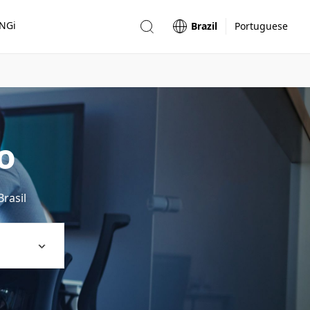
ONGi
Brazil
Portuguese
o
rasil