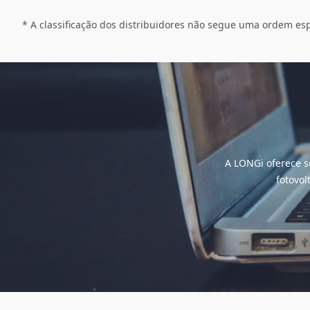
* A classificação dos distribuidores não segue uma ordem esp
A LONGi oferece se
fotovol