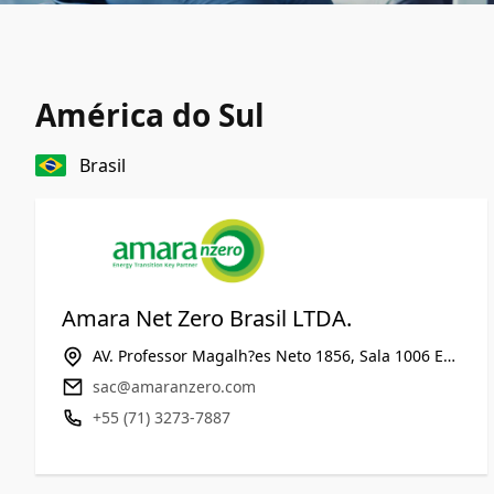
América do Sul
Brasil
Amara Net Zero Brasil LTDA.
AV. Professor Magalh?es Neto 1856, Sala 1006 Edif TK Tower, 41.810-012, Pituba, Salvador-BA, BRAZIL
sac@amaranzero.com
‪+55 (71) 3273-7887