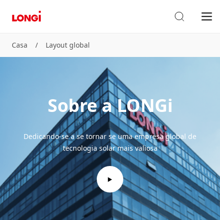
Casa
/
Layout global
Sobre a LONGi
Dedicando-se a se tornar se uma empresa global de
tecnologia solar mais valiosa