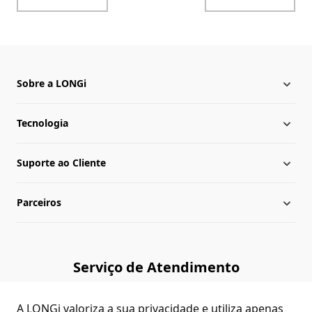
Sobre a LONGi
Tecnologia
Sobre a LONGi
Suporte ao Cliente
Presença Global
Notícias da LONGi
Parceiros
Lideranças
Central de download
Mapa do site
Biblioteca de cases
Consultar Revendedores
Serviço de Atendimento
Verificação de autenticidade
Contato
(+86)4008 601012
A LONGi valoriza a sua privacidade e utiliza apenas