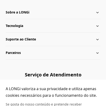
Sobre a LONGi
Tecnologia
Sobre a LONGi
Suporte ao Cliente
Presença Global
Notícias da LONGi
Parceiros
Lideranças
Central de download
Mapa do site
Biblioteca de cases
Consultar Revendedores
Serviço de Atendimento
Verificação de autenticidade
Contato
(+86)4008 601012
A LONGi valoriza a sua privacidade e utiliza apenas
Dúvidas Comuns
cookies necessários para o funcionamento do site.
Se gosta do nosso conteúdo e pretende receber