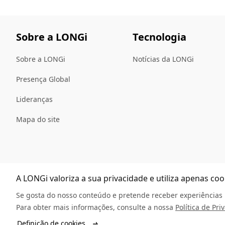
Sobre a LONGi
Tecnologia
Sobre a LONGi
Notícias da LONGi
Presença Global
Lideranças
Mapa do site
A LONGi valoriza a sua privacidade e utiliza apenas co
Se gosta do nosso conteúdo e pretende receber experiências p
Para obter mais informações, consulte a nossa
Política de Pri
© 2025 LONGi
Declaração de l
Definição de cookies