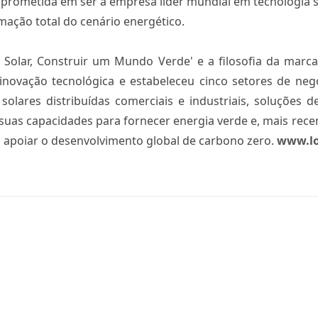
rometida em ser a empresa líder mundial em tecnologia sol
mação total do cenário energético.
a Solar, Construir um Mundo Verde' e a filosofia da marca
 inovação tecnológica e estabeleceu cinco setores de n
s solares distribuídas comerciais e industriais, soluçõe
 suas capacidades para fornecer energia verde e, mais re
a apoiar o desenvolvimento global de carbono zero.
www.l