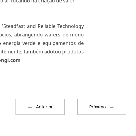
ar, focando na criação de valor
 'Steadfast and Reliable Technology
egócios, abrangendo wafers de mono
s de energia verde e equipamentos de
centemente, também adotou produtos
ongi.com
Anterior
Próximo