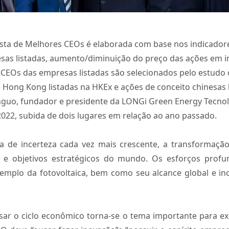
ista de Melhores CEOs é elaborada com base nos indicador
as listadas, aumento/diminuição do preço das ações em inte
 CEOs das empresas listadas são selecionados pelo estudo 
e Hong Kong listadas na HKEx e ações de conceito chinesas 
enguo, fundador e presidente da LONGi Green Energy Tecnolog
022, subida de dois lugares em relação ao ano passado.
ra de incerteza cada vez mais crescente, a transformação
e objetivos estratégicos do mundo. Os esforços prof
xemplo da fotovoltaica, bem como seu alcance global e in
sar o ciclo econômico torna-se o tema importante para ex