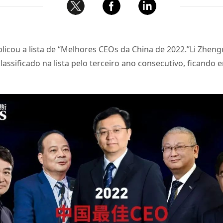
licou a lista de “Melhores CEOs da China de 2022.”Li Zhen
lassificado na lista pelo terceiro ano consecutivo, ficando 