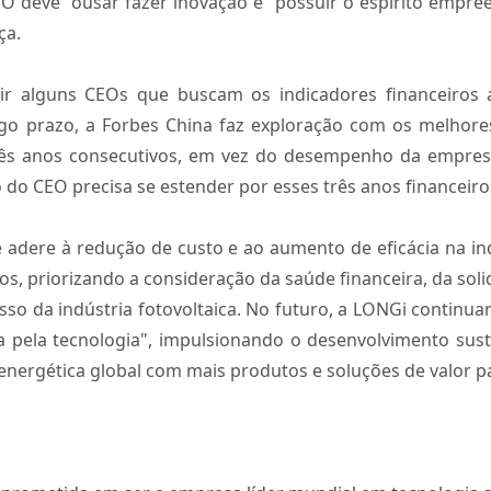
EO deve “ousar fazer inovação”e “possuir o espírito empre
ça.
uir alguns CEOs que buscam os indicadores financeiros
go prazo, a Forbes China faz exploração com os melh
rês anos consecutivos, em vez do desempenho da empresa
o CEO precisa se estender por esses três anos financeiro
dere à redução de custo e ao aumento de eficácia na indú
cos, priorizando a consideração da saúde financeira, da solid
so da indústria fotovoltaica. No futuro, a LONGi contin
da pela tecnologia", impulsionando o desenvolvimento sus
nergética global com mais produtos e soluções de valor pa