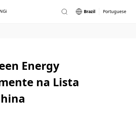
ONGi
Brazil
Portuguese
reen Energy
mente na Lista
China