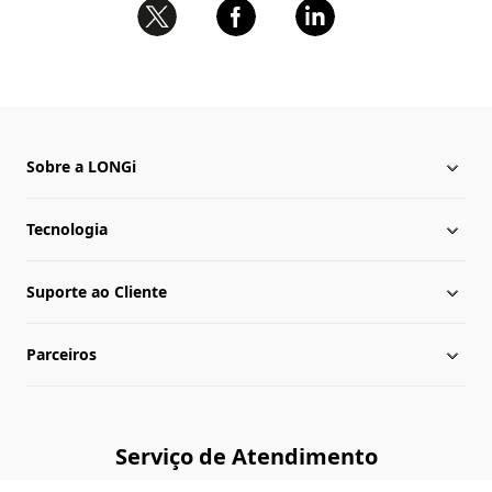
Sobre a LONGi
Tecnologia
Sobre a LONGi
Suporte ao Cliente
Presença Global
Notícias da LONGi
Parceiros
Lideranças
Central de download
Mapa do site
Biblioteca de cases
Consultar Revendedores
Serviço de Atendimento
Verificação de autenticidade
Contato