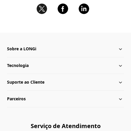
Sobre a LONGi
Tecnologia
Sobre a LONGi
Suporte ao Cliente
Presença Global
Notícias da LONGi
Parceiros
Lideranças
Central de download
Mapa do site
Biblioteca de cases
Consultar Revendedores
Serviço de Atendimento