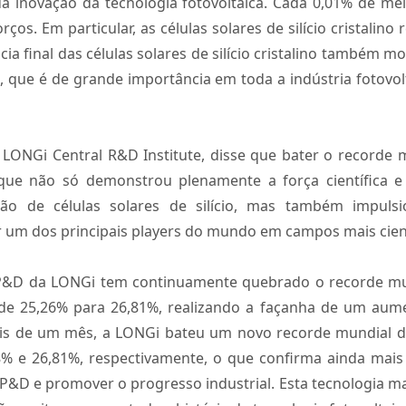
l da inovação da tecnologia fotovoltaica. Cada 0,01% de me
rços. Em particular, as células solares de silício cristal
ência final das células solares de silício cristalino também 
ca, que é de grande importância em toda a indústria fotovol
o LONGi Central R&D Institute, disse que bater o recorde
o que não só demonstrou plenamente a força científica
ação de células solares de silício, mas também impul
 um dos principais players do mundo em campos mais cientí
P&D da LONGi tem continuamente quebrado o recorde mun
o de 25,26% para 26,81%, realizando a façanha de um au
is de um mês, a LONGi bateu um novo recorde mundial de 
,78% e 26,81%, respectivamente, o que confirma ainda mai
&D e promover o progresso industrial. Esta tecnologia m