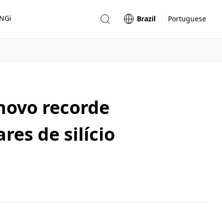
ONGi
Brazil
Portuguese
novo recorde
res de silício