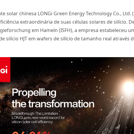
e solar chinesa LONGi Green Energy Technology Co., Ltd. (
iência extraordinária de suas células solares de silício. D
nergieforschung em Hameln (ISFH), a empresa estabeleceu u
de silício HJT em wafers de silício de tamanho real atravé