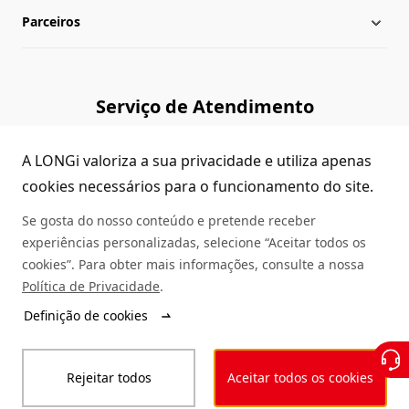
Parceiros
Lideranças
Central de download
Mapa do site
Biblioteca de cases
Consultar Revendedores
Serviço de Atendimento
Verificação de autenticidade
Contato
(+86)4008 601012
A LONGi valoriza a sua privacidade e utiliza apenas
Dúvidas Comuns
cookies necessários para o funcionamento do site.
Se gosta do nosso conteúdo e pretende receber
Serviço de Consultas
experiências personalizadas, selecione “Aceitar todos os
cookies”. Para obter mais informações, consulte a nossa
Política de Privacidade
.
© 2025 LONGi
Definição de cookies
Declaração de leis
Declaração de privacidade
Rejeitar todos
Aceitar todos os cookies
Compromisso de Integridade
Código de conduta