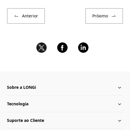
Anterior
Próximo
Sobre a LONGi
Tecnologia
Sobre a LONGi
Suporte ao Cliente
Presença Global
Notícias da LONGi