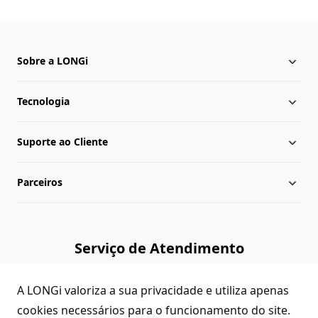
Sobre a LONGi
Tecnologia
Sobre a LONGi
Suporte ao Cliente
Presença Global
Notícias da LONGi
Parceiros
Lideranças
Central de download
Mapa do site
Biblioteca de cases
Consultar Revendedores
Serviço de Atendimento
Verificação de autenticidade
Contato
(+86)4008 601012
A LONGi valoriza a sua privacidade e utiliza apenas
Dúvidas Comuns
cookies necessários para o funcionamento do site.