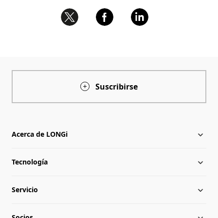
Suscribirse
Acerca de LONGi
Tecnología
Acerca de LONGi
Servicio
Hito
Novedades
Socios
Globalización
Noticias del sector
Descargar