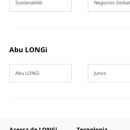
Sustenabiliti
Negocios Globa
Abu LONGi
Abu LONGi
Junco
Acerca de LONGi
Tecnología