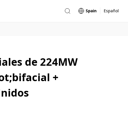
Spain
Español
iales de 224MW
t;bifacial +
Unidos