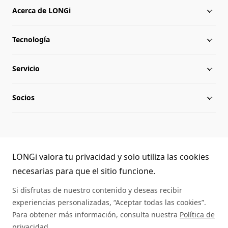
Acerca de LONGi
Tecnología
Acerca de LONGi
Servicio
Hito
Novedades
Socios
Globalización
Noticias del sector
Descargar
Equipo directivo
Preguntas frecuentes
Contacto
Atención telefónica de LONGi
Sostenibilidad
Aplicaciones
LONGi valora tu privacidad y solo utiliza las cookies
(+86) 4008 601012
necesarias para que el sitio funcione.
Lugar de trabajo
Autenticidad de los paneles
Si disfrutas de nuestro contenido y deseas recibir
experiencias personalizadas, “Aceptar todas las cookies”.
Mapa del sitio
Servicio de asistencia
Para obtener más información, consulta nuestra
Política de
privacidad
.