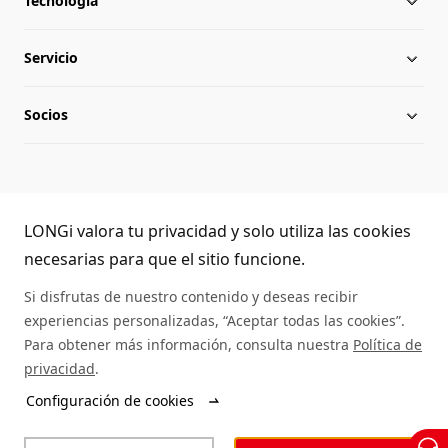
Tecnología
Acerca de LONGi
Servicio
Hito
Novedades
Socios
Globalización
Noticias del sector
Descargar
Equipo directivo
Preguntas frecuentes
Contacto
Atención telefónica de LONGi
Sostenibilidad
Aplicaciones
LONGi valora tu privacidad y solo utiliza las cookies
(+86) 4008 601012
necesarias para que el sitio funcione.
Lugar de trabajo
Autenticidad de los paneles
Si disfrutas de nuestro contenido y deseas recibir
experiencias personalizadas, “Aceptar todas las cookies”.
Mapa del sitio
Servicio de asistencia
Para obtener más información, consulta nuestra
Política de
privacidad
.
Búsqueda de distribuidores
Configuración de cookies
© LONGi 2025 – Todos los derechos reservados