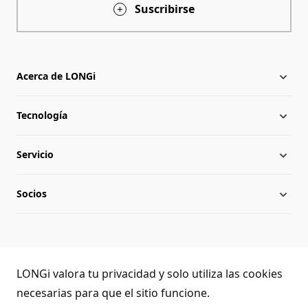
Suscribirse
Acerca de LONGi
Tecnología
Acerca de LONGi
Servicio
Hito
Novedades
Socios
Globalización
Noticias del sector
Descargar
Equipo directivo
Preguntas frecuentes
Contacto
Atención telefónica de LONGi
Sostenibilidad
Aplicaciones
LONGi valora tu privacidad y solo utiliza las cookies
(+86) 4008 601012
necesarias para que el sitio funcione.