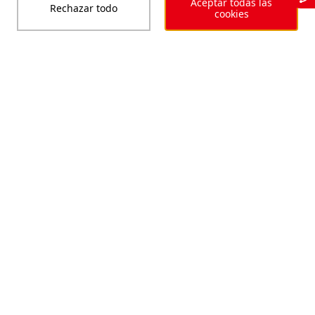
Aceptar todas las
Rechazar todo
cookies
Sicherheit und Kontrolle
über den gesamten
Lebenszyklus