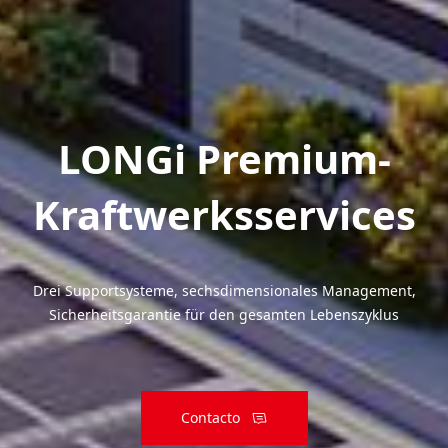
LONGi Premium-
Kraftwerksservices
Drei Supportsysteme, sechsdimensionales Management,
Sicherheitsgarantie für den gesamten Lebenszyklus
Contacto