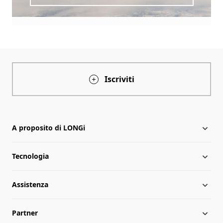
Iscriviti
A proposito di LONGi
Tecnologia
A proposito di LONGi
Assistenza
Tappe fondamentali
Notizie
Partner
Globalizzazione
Notizie del settore
Scarica