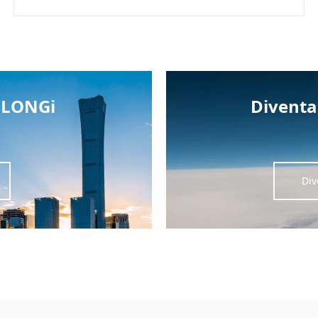
i LONGi
Diventa
Div