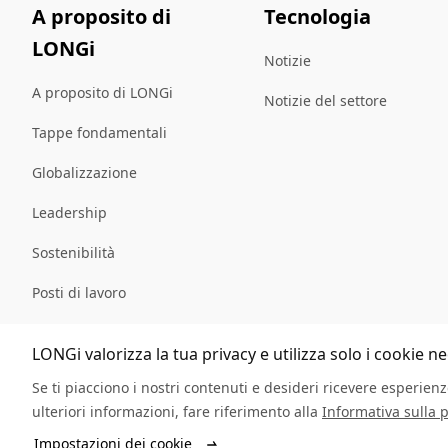
A proposito di
Tecnologia
LONGi
Notizie
A proposito di LONGi
Notizie del settore
Tappe fondamentali
Globalizzazione
Leadership
Sostenibilità
Posti di lavoro
mappa del sito
LONGi valorizza la tua privacy e utilizza solo i cookie n
Se ti piacciono i nostri contenuti e desideri ricevere esperienze
ulteriori informazioni, fare riferimento alla
Informativa sulla p
© LONGi 2025 – Tutti i diritti riservati
Impostazioni dei cookie