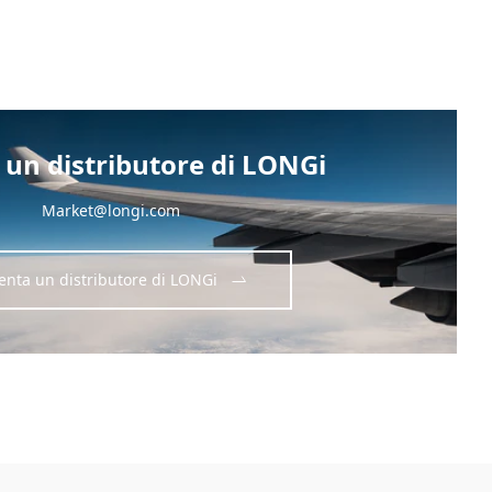
 un distributore di LONGi
Market@longi.com
enta un distributore di LONGi