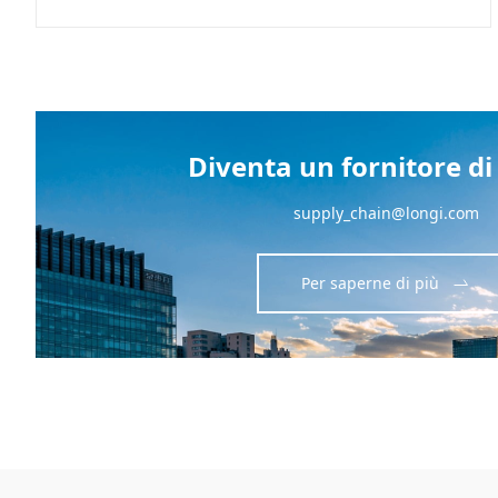
Diventa un fornitore d
supply_chain@longi.com
Per saperne di più