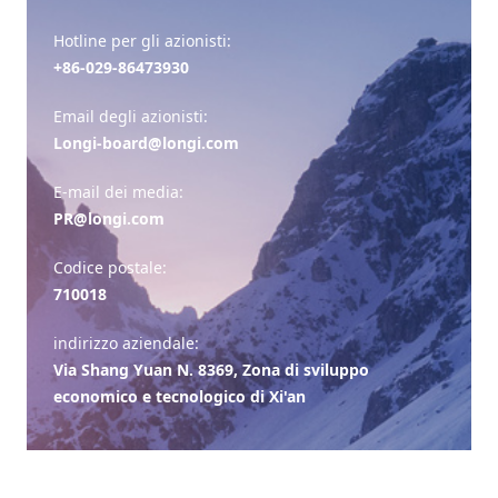
Hotline per gli azionisti:
+86-029-86473930
Email degli azionisti:
Longi-board@longi.com
E-mail dei media:
PR@longi.com
Codice postale:
710018
indirizzo aziendale:
Via Shang Yuan N. 8369, Zona di sviluppo
economico e tecnologico di Xi'an