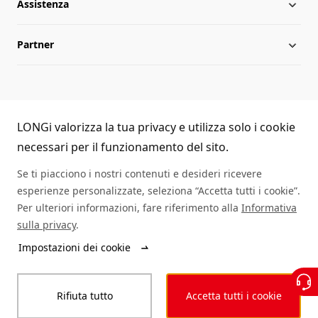
Assistenza
Tappe fondamentali
Notizie
Partner
Globalizzazione
Notizie del settore
Scarica
Leadership
Domande frequenti
Contattaci
Linea diretta LONGi
Sostenibilità
Referenze
LONGi valorizza la tua privacy e utilizza solo i cookie
(+86) 4008 601012
necessari per il funzionamento del sito.
Posti di lavoro
Autenticità del modulo
Se ti piacciono i nostri contenuti e desideri ricevere
esperienze personalizzate, seleziona “Accetta tutti i cookie”.
mappa del sito
Richiesta assistenza
Per ulteriori informazioni, fare riferimento alla
Informativa
sulla privacy
.
Ricerca rivenditore
Impostazioni dei cookie
© LONGi 2025 – Tutti i diritti riservati
Rifiuta tutto
Accetta tutti i cookie
Informazioni legali
Privacy
Integrità