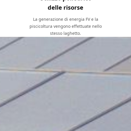
delle risorse
La generazione di energia FV e la
piscicoltura vengono effettuate nello
stesso laghetto.
Valori fondamentali
Il molteplice riutilizzo delle risorse naturali garantisce il
rendimento energetico dell’impianto di energia FV senza
pregiudicare la piscicoltura.
Calcolo del reddito