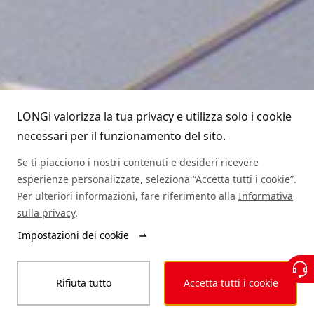
Partner
Globalizzazione
Notizie del settore
Scarica
Leadership
Domande frequenti
Contattaci
Linea diretta LONGi
Sostenibilità
Referenze
LONGi valorizza la tua privacy e utilizza solo i cookie
(+86) 4008 601012
necessari per il funzionamento del sito.
Posti di lavoro
Autenticità del modulo
Se ti piacciono i nostri contenuti e desideri ricevere
esperienze personalizzate, seleziona “Accetta tutti i cookie”.
mappa del sito
Richiesta assistenza
Per ulteriori informazioni, fare riferimento alla
Informativa
sulla privacy
.
Ricerca rivenditore
Impostazioni dei cookie
© LONGi 2025 – Tutti i diritti riservati
Rifiuta tutto
Accetta tutti i cookie
Informazioni legali
Privacy
Integrità
Codice di Condotta
Dichiarazione di accessibilità