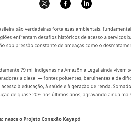
sileira são verdadeiras fortalezas ambientais, fundamenta
egiões enfrentam desafios históricos de acesso a serviços 
stão sob pressão constante de ameaças como o desmatament
damente 79 mil indígenas na Amazônia Legal ainda vivem se
dores a diesel — fontes poluentes, barulhentas e de difí
 acesso à educação, à saúde e à geração de renda. Somado 
ução de quase 20% nos últimos anos, agravando ainda mais
a: nasce o Projeto Conexão Kayapó