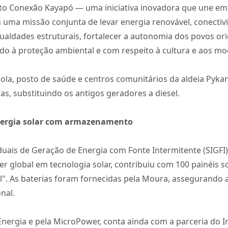
eto Conexão Kayapó — uma iniciativa inovadora que une emp
ma missão conjunta de levar energia renovável, conectivid
igualdades estruturais, fortalecer a autonomia dos povos or
do à proteção ambiental e com respeito à cultura e aos mod
ola, posto de saúde e centros comunitários da aldeia Pyk
as, substituindo os antigos geradores a diesel.
 energia solar com armazenamento
iduais de Geração de Energia com Fonte Intermitente (SIGF
íder global em tecnologia solar, contribuiu com 100 painéis 
All". As baterias foram fornecidas pela Moura, assegurand
nal.
nergia e pela MicroPower, conta ainda com a parceria do In